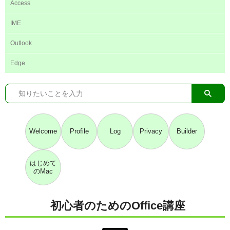
Access
IME
Outlook
Edge
Welcome
Profile
Log
Privacy
Builder
はじめて
のMac
初心者のためのOffice講座