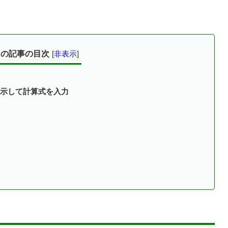
この記事の目次
[
非表示
]
示して計算式を入力