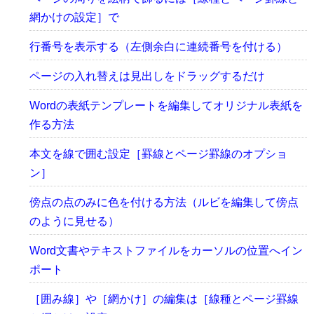
網かけの設定］で
行番号を表示する（左側余白に連続番号を付ける）
ページの入れ替えは見出しをドラッグするだけ
Wordの表紙テンプレートを編集してオリジナル表紙を
作る方法
本文を線で囲む設定［罫線とページ罫線のオプショ
ン］
傍点の点のみに色を付ける方法（ルビを編集して傍点
のように見せる）
Word文書やテキストファイルをカーソルの位置へイン
ポート
［囲み線］や［網かけ］の編集は［線種とページ罫線