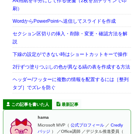
A4用紙を半分にして作る便箋（2枚を別デザインで印
刷）
WordからPowerPointへ送信してスライドを作成
セクション区切りの挿入・削除・変更・確認方法を解
説
下線の設定ができない時はショートカットキーで操作
2行ずつ塗りつぶしの色が異なる縞の表を作成する方法
ヘッダー/フッターに複数の情報を配置するには［整列
タブ］でズレを防ぐ
この記事を書いた人
最新記事
hama
Microsoft MVP（
公式プロフィール
／
Credly
バッジ
） ／Office講師 ／デジタル推進委員（