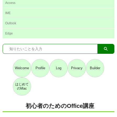
Access
IME
Outlook
Edge
Welcome
Profile
Log
Privacy
Builder
はじめて
のMac
初心者のためのOffice講座