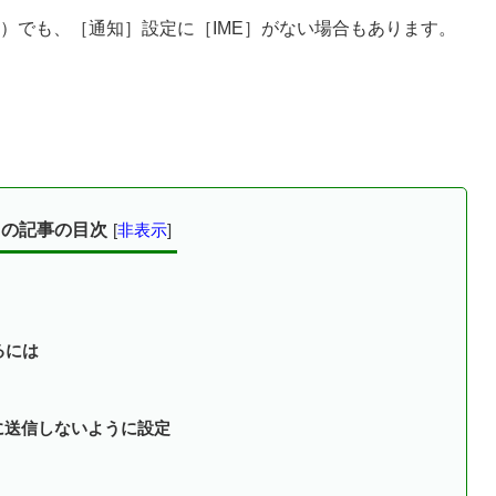
H2）でも、［通知］設定に［IME］がない場合もあります。
この記事の目次
[
非表示
]
るには
ftに送信しないように設定