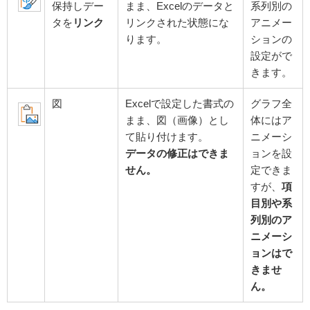
保持しデー
まま、Excelのデータと
系列別の
タを
リンク
リンクされた状態にな
アニメー
ります。
ションの
設定がで
きます。
図
Excelで設定した書式の
グラフ全
まま、図（画像）とし
体にはア
て貼り付けます。
ニメーシ
データの修正はできま
ョンを設
せん。
定できま
すが、
項
目別や系
列別のア
ニメーシ
ョンはで
きませ
ん。