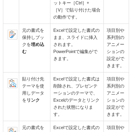
ットキー［Ctrl］+
［V］で貼り付けた場合
の動作です。
元の書式を
Excelで設定した書式の
項目別や
保持しブッ
まま、スライドに挿入
系列別の
クを
埋め込
されます。
アニメー
む
PowerPointで編集がで
ションの
きます。
設定がで
きます。
貼り付け先
Excelで設定した書式は
項目別や
テーマを使
削除され、プレゼンテ
系列別の
用しデータ
ーションのテーマで、
アニメー
を
リンク
Excelのデータとリンク
ションの
された状態になりま
設定がで
す。
きます。
元の書式を
Excelで設定した書式の
項目別や