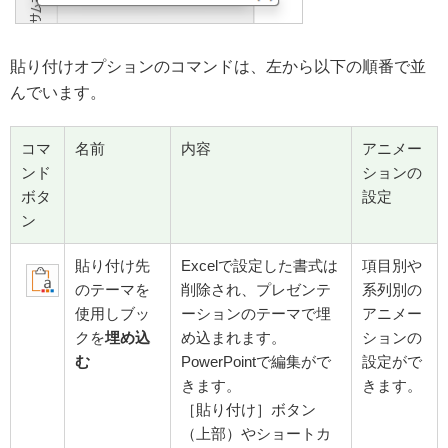
貼り付けオプションのコマンドは、左から以下の順番で並
んでいます。
コマ
名前
内容
アニメー
ンド
ションの
ボタ
設定
ン
貼り付け先
Excelで設定した書式は
項目別や
のテーマを
削除され、プレゼンテ
系列別の
使用しブッ
ーションのテーマで埋
アニメー
クを
埋め込
め込まれます。
ションの
む
PowerPointで編集がで
設定がで
きます。
きます。
［貼り付け］ボタン
（上部）やショートカ