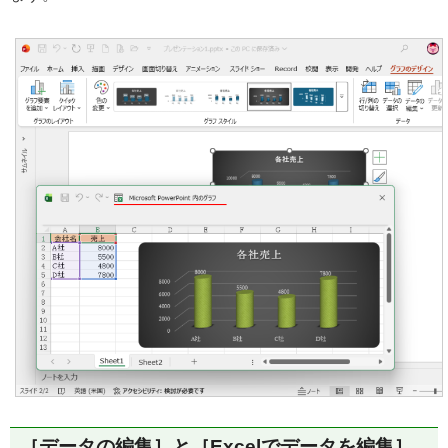
［データの編集］と［Excelでデータを編集］