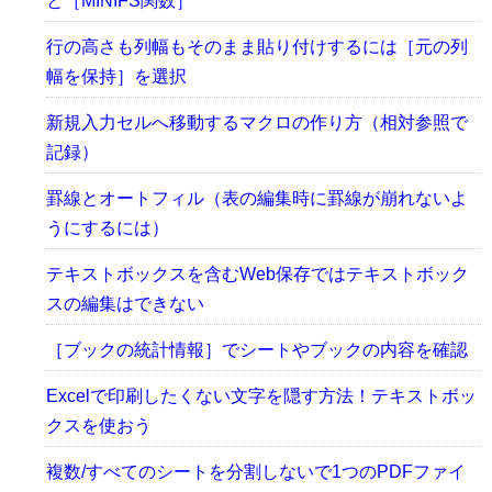
と［MINIFS関数］
行の高さも列幅もそのまま貼り付けするには［元の列
幅を保持］を選択
新規入力セルへ移動するマクロの作り方（相対参照で
記録）
罫線とオートフィル（表の編集時に罫線が崩れないよ
うにするには）
テキストボックスを含むWeb保存ではテキストボック
スの編集はできない
［ブックの統計情報］でシートやブックの内容を確認
Excelで印刷したくない文字を隠す方法！テキストボッ
クスを使おう
複数/すべてのシートを分割しないで1つのPDFファイ