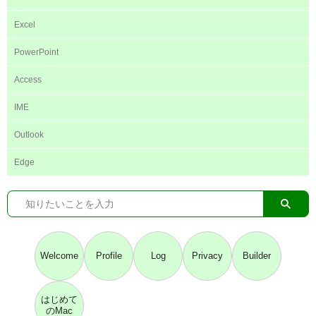
Excel
PowerPoint
Access
IME
Outlook
Edge
Welcome
Profile
Log
Privacy
Builder
はじめて
のMac