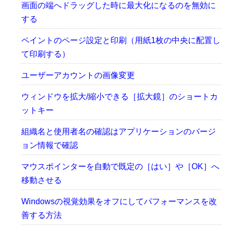
画面の端へドラッグした時に最大化になるのを無効に
する
ペイントのページ設定と印刷（用紙1枚の中央に配置し
て印刷する）
ユーザーアカウントの画像変更
ウィンドウを拡大/縮小できる［拡大鏡］のショートカ
ットキー
組織名と使用者名の確認はアプリケーションのバージ
ョン情報で確認
マウスポインターを自動で既定の［はい］や［OK］へ
移動させる
Windowsの視覚効果をオフにしてパフォーマンスを改
善する方法