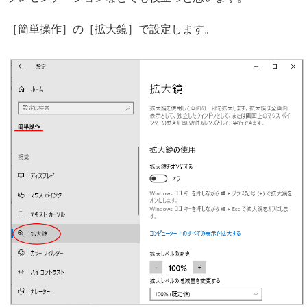
［簡単操作］の［拡大鏡］で設定します。