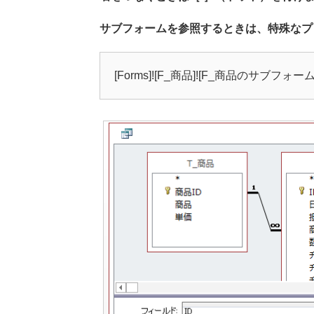
サブフォームを参照するときは、特殊なプ
[Forms]![F_商品]![F_商品のサブフォーム].[f