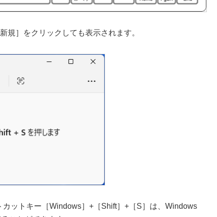
して、［新規］をクリックしても表示されます。
キー［Windows］+［Shift］+［S］は、Windows