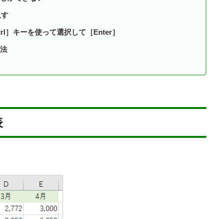
返す
l］キーを使って選択して［Enter］
法
表