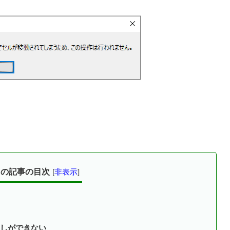
この記事の目次
[
非表示
]
しができない