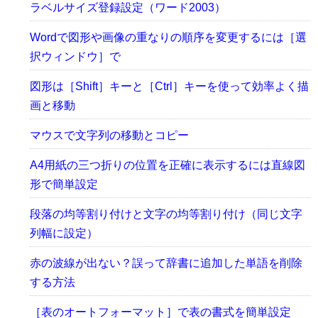
ラベルサイズ登録設定（ワード2003）
Wordで図形や画像の重なりの順序を変更するには［選
択ウィンドウ］で
図形は［Shift］キーと［Ctrl］キーを使って効率よく描
画と移動
マウスで文字列の移動とコピー
A4用紙の三つ折りの位置を正確に表示するには直線図
形で簡単設定
段落の均等割り付けと文字の均等割り付け（同じ文字
列幅に設定）
赤の波線が出ない？誤って辞書に追加した単語を削除
する方法
［表のオートフォーマット］で表の書式を簡単設定