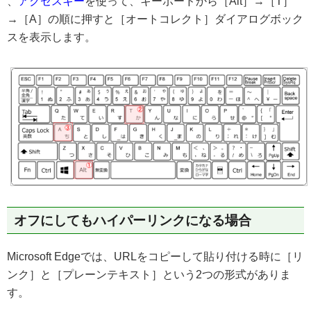
、
アクセスキー
を使って、キーボードから［Alt］→［T］
→［A］の順に押すと［オートコレクト］ダイアログボック
スを表示します。
オフにしてもハイパーリンクになる場合
Microsoft Edgeでは、URLをコピーして貼り付ける時に［リ
ンク］と［プレーンテキスト］という2つの形式がありま
す。