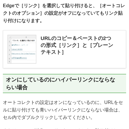
Edgeで［リンク］を選択して貼り付けると、［オートコレ
クトのオプション］の設定がオフになっていてもリンク貼
り付けになります。
URLのコピー＆ペーストの2つ
の形式［リンク］と［プレーン
テキスト］
オンにしているのにハイパーリンクにならな
らい場合
オートコレクトの設定はオンになっているのに、URLをセ
ルに貼り付けても青いハイパーリンクにならない場合は、
セル内でダブルクリックしてみてください。