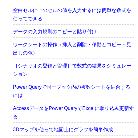
空白セルに上のセルの値を入力するには簡単な数式を
使ってできる
データの入力規則のコピーと貼り付け
ワークシートの操作（挿入と削除・移動とコピー・見
出しの色）
［シナリオの登録と管理］で数式の結果をシミュレー
ション
Power Queryで同一ブック内の複数シートを結合する
には
AccessデータをPower QueryでExcelに取り込み更新す
る
3Dマップを使って地図上にグラフを簡単作成