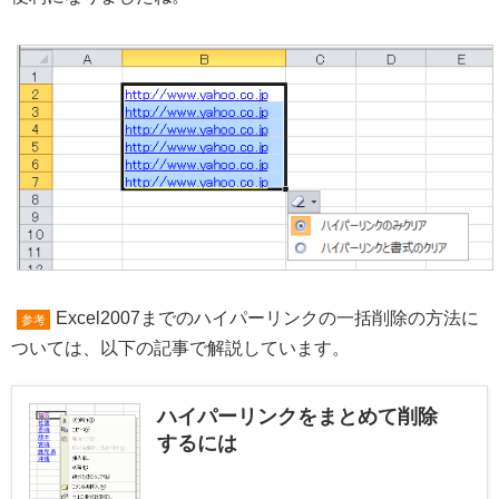
Excel2007までのハイパーリンクの一括削除の方法に
参考
ついては、以下の記事で解説しています。
ハイパーリンクをまとめて削除
するには