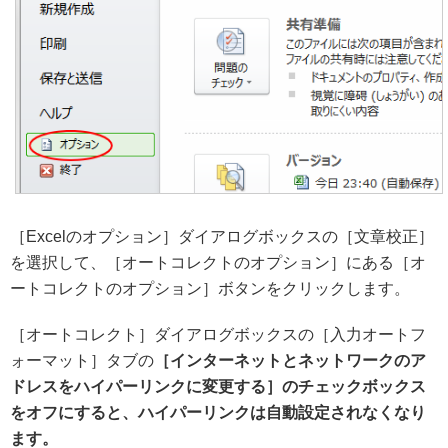
［Excelのオプション］ダイアログボックスの［文章校正］
を選択して、［オートコレクトのオプション］にある［オ
ートコレクトのオプション］ボタンをクリックします。
［オートコレクト］ダイアログボックスの［入力オートフ
ォーマット］タブの
［インターネットとネットワークのア
ドレスをハイパーリンクに変更する］のチェックボックス
をオフにすると、ハイパーリンクは自動設定されなくなり
ます。