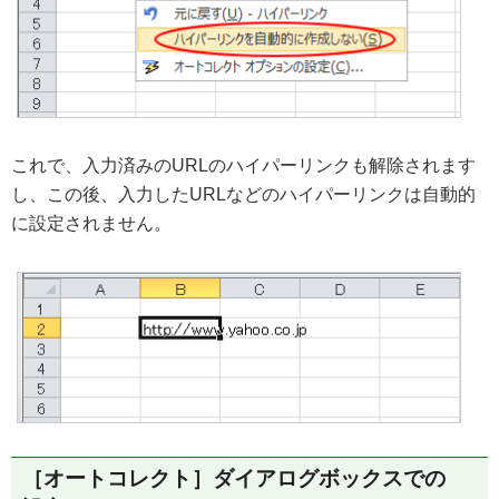
これで、入力済みのURLのハイパーリンクも解除されます
し、この後、入力したURLなどのハイパーリンクは自動的
に設定されません。
［オートコレクト］ダイアログボックスでの