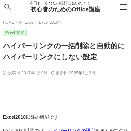
今日も あなたの笑顔に会いたくて・・・
初心者のためのOffice講座
HOME
>
All Excel
>
Excel 2010
>
Excel 2010
ハイパーリンクの一括削除と自動的に
ハイパーリンクにしない設定
投稿日 2017年1月9日
更新日
2025年1月3日
Excel2010
以降の機能です。
Excel2010以降では、
ハイパーリンクの設定
をまとめてクリ