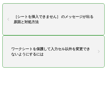
［シートを挿入できません］ のメッセージが出る
原因と対処方法
ワークシートを保護して入力セル以外を変更でき
ないようにするには