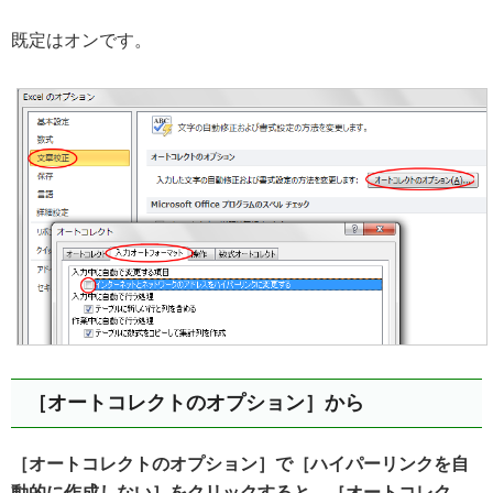
既定はオンです。
［オートコレクトのオプション］から
［オートコレクトのオプション］で［ハイパーリンクを自
動的に作成しない］をクリックすると、［オートコレク