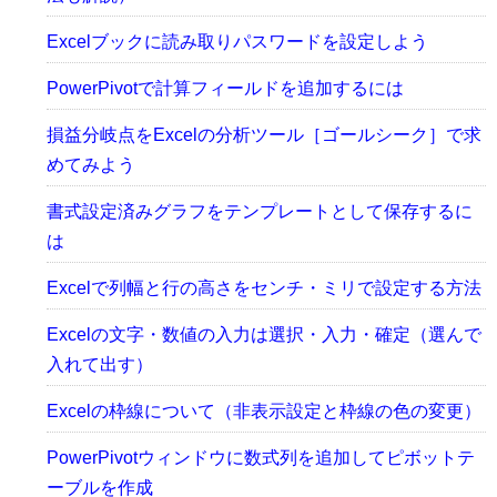
Excelブックに読み取りパスワードを設定しよう
PowerPivotで計算フィールドを追加するには
損益分岐点をExcelの分析ツール［ゴールシーク］で求
めてみよう
書式設定済みグラフをテンプレートとして保存するに
は
Excelで列幅と行の高さをセンチ・ミリで設定する方法
Excelの文字・数値の入力は選択・入力・確定（選んで
入れて出す）
Excelの枠線について（非表示設定と枠線の色の変更）
PowerPivotウィンドウに数式列を追加してピボットテ
ーブルを作成