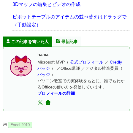
3Dマップの編集とビデオの作成
ピボットテーブルのアイテムの並べ替えはドラッグで
（手動設定）
この記事を書いた人
最新記事
hama
Microsoft MVP（
公式プロフィール
／
Credly
バッジ
） ／Office講師 ／デジタル推進委員（
バッジ
）
パソコン教室での実体験をもとに、誰でもわか
るOfficeの使い方を発信しています。
プロフィールの詳細
-
Excel 2010