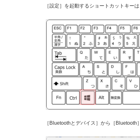
［設定］を起動するショートカットキーは、［
［Bluetoothとデバイス］から［Blueto