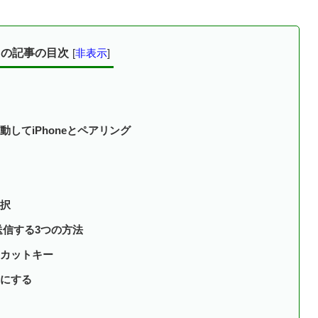
この記事の目次
[
非表示
]
してiPhoneとペアリング
択
送信する3つの方法
カットキー
にする