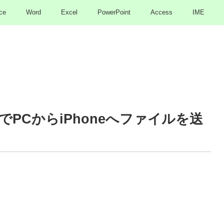
ce
Word
Excel
PowerPoint
Access
IME
PCからiPhoneへファイルを送