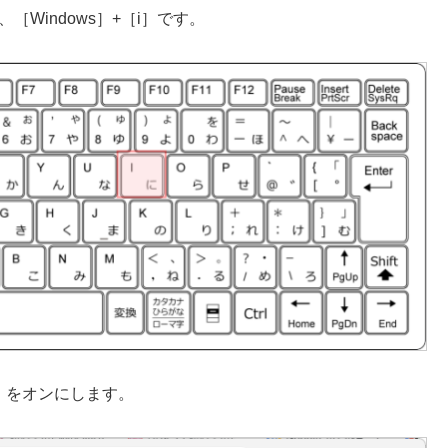
Windows］+［i］です。
oth］をオンにします。