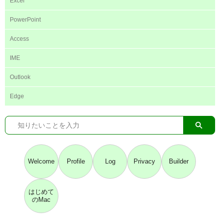
Excel
PowerPoint
Access
IME
Outlook
Edge
Welcome
Profile
Log
Privacy
Builder
はじめて
のMac