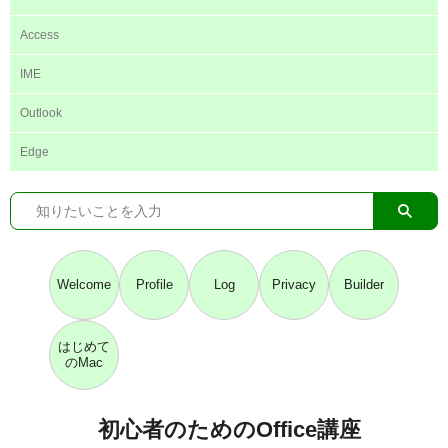
Access
IME
Outlook
Edge
Welcome
Profile
Log
Privacy
Builder
はじめて
のMac
初心者のためのOffice講座