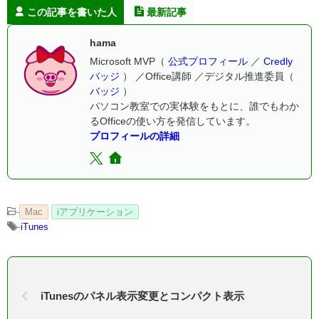
この記事を書いた人
最新記事
hama
Microsoft MVP（
公式プロフィール
／
Credly
バッジ
） ／Office講師 ／デジタル推進委員（
バッジ
）
パソコン教室での実体験をもとに、誰でもわか
るOfficeの使い方を発信しています。
プロフィールの詳細
-
Mac
iアプリケーション
-
iTunes
iTunesのパネル表示変更とコンパクト表示