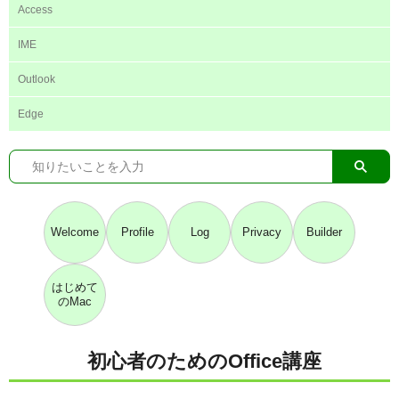
Access
IME
Outlook
Edge
Welcome
Profile
Log
Privacy
Builder
はじめて
のMac
初心者のためのOffice講座