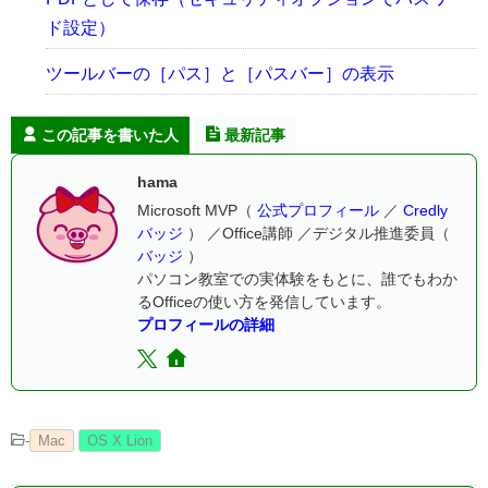
ド設定）
ツールバーの［パス］と［パスバー］の表示
この記事を書いた人
最新記事
hama
Microsoft MVP（
公式プロフィール
／
Credly
バッジ
） ／Office講師 ／デジタル推進委員（
バッジ
）
パソコン教室での実体験をもとに、誰でもわか
るOfficeの使い方を発信しています。
プロフィールの詳細
-
Mac
OS X Lion