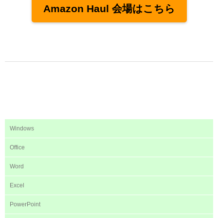
Amazon Haul 会場はこちら
Windows
Office
Word
Excel
PowerPoint