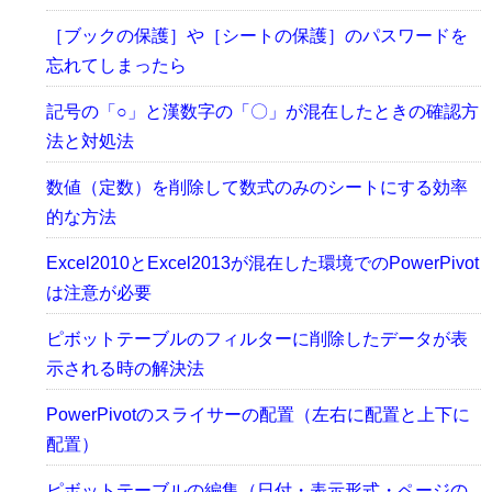
［ブックの保護］や［シートの保護］のパスワードを
忘れてしまったら
記号の「○」と漢数字の「〇」が混在したときの確認方
法と対処法
数値（定数）を削除して数式のみのシートにする効率
的な方法
Excel2010とExcel2013が混在した環境でのPowerPivot
は注意が必要
ピボットテーブルのフィルターに削除したデータが表
示される時の解決法
PowerPivotのスライサーの配置（左右に配置と上下に
配置）
ピボットテーブルの編集（日付・表示形式・ページの