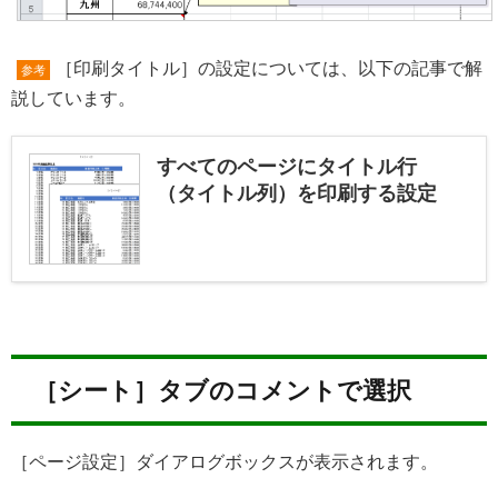
［印刷タイトル］の設定については、以下の記事で解
参考
説しています。
すべてのページにタイトル行
（タイトル列）を印刷する設定
［シート］タブのコメントで選択
［ページ設定］ダイアログボックスが表示されます。