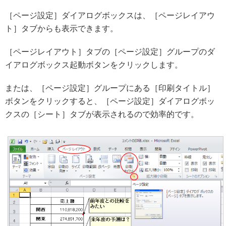
［ページ設定］ダイアログボックスは、［ページレイアウ
ト］タブからも表示できます。
［ページレイアウト］タブの［ページ設定］グループのダ
イアログボックス起動ボタンをクリックします。
または、［ページ設定］グループにある［印刷タイトル］
ボタンをクリックすると、［ページ設定］ダイアログボッ
クスの［シート］タブが表示されるので効率的です。