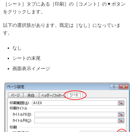
［シート］タブにある［印刷］の［コメント］の▼ボタン
をクリックします。
以下の選択肢があります。既定は［なし］になっていま
す。
なし
シートの末尾
画面表示イメージ