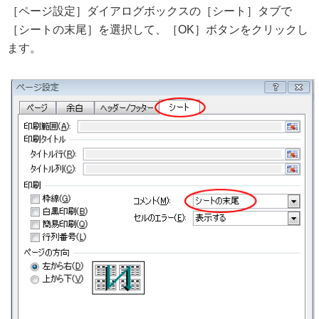
［ページ設定］ダイアログボックスの［シート］タブで
［シートの末尾］を選択して、［OK］ボタンをクリックし
ます。