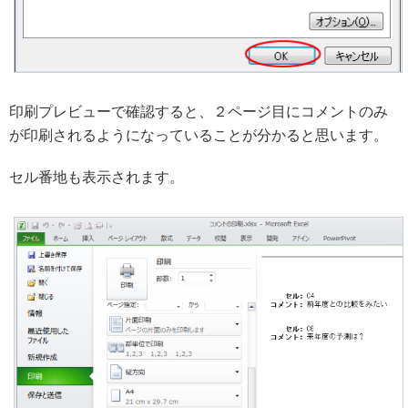
印刷プレビューで確認すると、２ページ目にコメントのみ
が印刷されるようになっていることが分かると思います。
セル番地も表示されます。