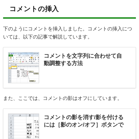
コメントの挿入
下のようにコメントを挿入しました。コメントの挿入につ
いては、以下の記事で解説しています。
コメントを文字列に合わせて自
動調整する方法
また、ここでは、コメントの影はオフにしています。
コメントの影を消す/影を付ける
には［影のオン/オフ］ボタンで