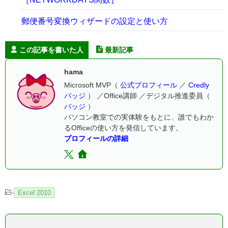
郵便番号変換ウィザードの設定と使い方
この記事を書いた人
最新記事
hama
Microsoft MVP（
公式プロフィール
／
Credly
バッジ
） ／Office講師 ／デジタル推進委員（
バッジ
）
パソコン教室での実体験をもとに、誰でもわか
るOfficeの使い方を発信しています。
プロフィールの詳細
-
Excel 2010