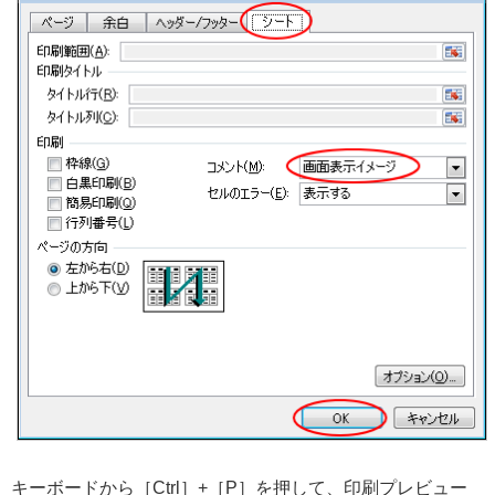
キーボードから［Ctrl］+［P］を押して、印刷プレビュー