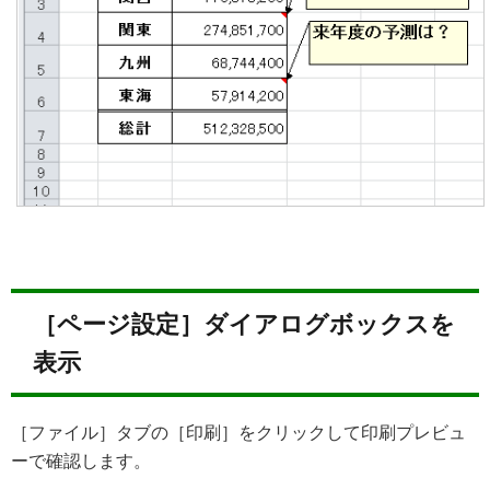
［ページ設定］ダイアログボックスを
表示
［ファイル］タブの［印刷］をクリックして印刷プレビュ
ーで確認します。