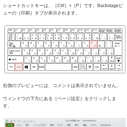
ショートカットキーは、［Ctrl］+［P］です。Backstageビ
ューの［印刷］タブが表示されます。
右側のプレビューには、コメントは表示されていません。
ウィンドウの下方にある［ページ設定］をクリックしま
す。