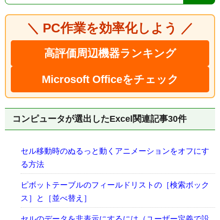
＼ PC作業を効率化しよう ／
高評価周辺機器ランキング
Microsoft Officeをチェック
コンピュータが選出したExcel関連記事30件
セル移動時のぬるっと動くアニメーションをオフにす
る方法
ピボットテーブルのフィールドリストの［検索ボック
ス］と［並べ替え］
セルのデータを非表示にするには（ユーザー定義で設