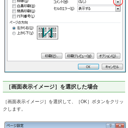
［画面表示イメージ］を選択した場合
［画面表示イメージ］を選択して、［OK］ボタンをクリッ
クします。