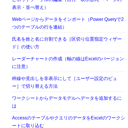
表示・並べ替え）
Webページからデータをインポート（Power Queryで2
つのテーブルの行を連結）
氏名を姓と名に分割できる［区切り位置指定ウィザー
ド］の使い方
レーダーチャートの作成（軸の線はExcelのバージョン
に注意）
枠線や見出しを非表示にして［ユーザー設定のビュ
ー］で切り替える方法
ワークシートからデータモデルへデータを追加するに
は
AccessのテーブルやクエリのデータをExcelのワークシ
ートに取り込む