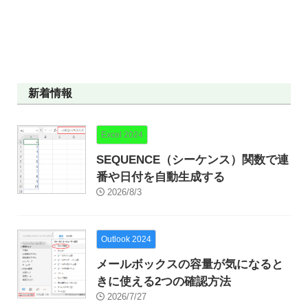
新着情報
Excel 2024
SEQUENCE（シーケンス）関数で連
番や日付を自動生成する
2026/8/3
Outlook 2024
メールボックスの容量が気になると
きに使える2つの確認方法
2026/7/27