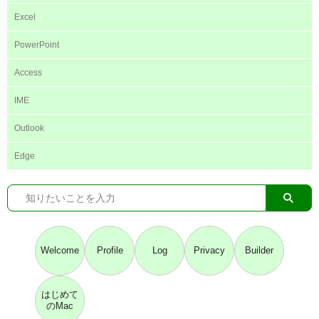
Excel
PowerPoint
Access
IME
Outlook
Edge
Welcome
Profile
Log
Privacy
Builder
はじめて
のMac