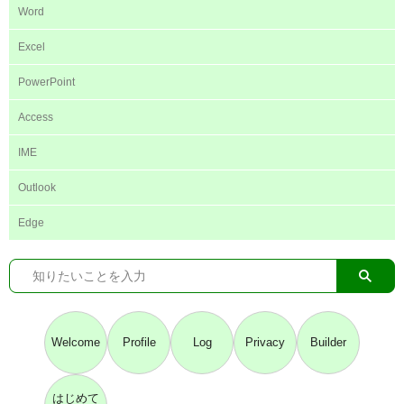
Word
Excel
PowerPoint
Access
IME
Outlook
Edge
Welcome
Profile
Log
Privacy
Builder
はじめて