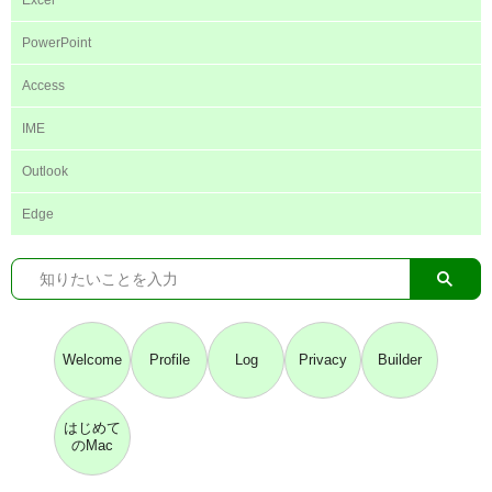
PowerPoint
Access
IME
Outlook
Edge
Welcome
Profile
Log
Privacy
Builder
はじめて
のMac