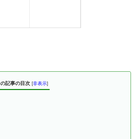
この記事の目次
[
非表示
]