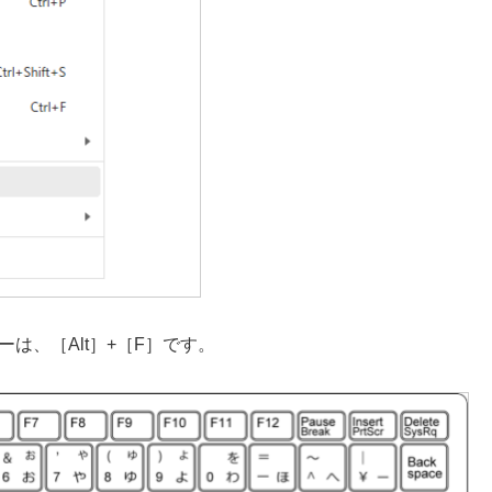
は、［Alt］+［F］です。