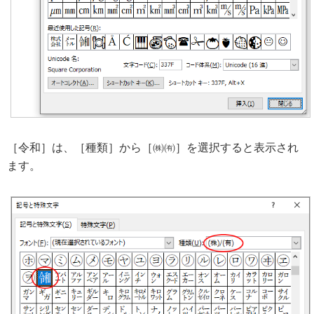
［令和］は、［種類］から［㈱㈲］を選択すると表示され
ます。