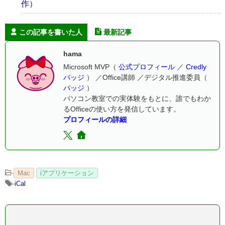
作）
この記事を書いた人
最新記事
hama
Microsoft MVP（
公式プロフィール
／
Credly
バッジ
） ／Office講師 ／デジタル推進委員（
バッジ
）
パソコン教室での実体験をもとに、誰でもわか
るOfficeの使い方を発信しています。
プロフィールの詳細
-
Mac
iアプリケーション
-
iCal