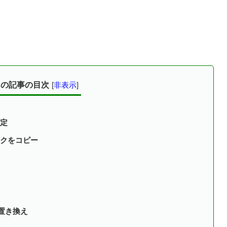
この記事の目次
[
非表示
]
定
クをコピー
置き換え