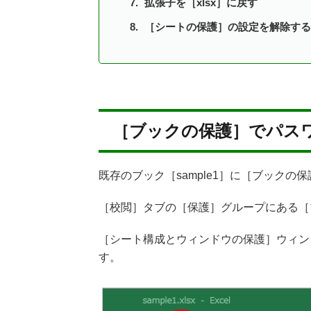
拡張子を［xlsx］に戻す
［シートの保護］の設定を解除する
［ブックの保護］でパス
既存のブック［sample1］に［ブックの
［校閲］タブの［保護］グループにある［
［シート構成とウィンドウの保護］ウィン
す。