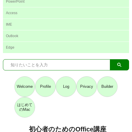
PowerPoint
Access
IME
Outlook
Edge
Welcome
Profile
Log
Privacy
Builder
はじめて
のMac
初心者のためのOffice講座