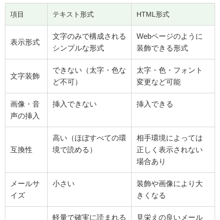
項目
テキスト形式
HTML形式
文字のみで構成される
Webページのように
表示形式
シンプルな形式
装飾できる形式
できない（太字・色な
太字・色・フォント
文字装飾
ど不可）
変更など可能
画像・音
挿入できない
挿入できる
声の挿入
高い（ほぼすべての環
相手環境によっては
互換性
境で読める）
正しく表示されない
場合あり
メールサ
小さい
装飾や画像により大
イズ
きくなる
軽量で確実に読まれる
見栄えの良いメール