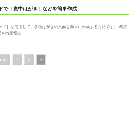
ドで［喪中はがき］などを簡単作成
ザード］を使用して、各種はがきの文面を簡単に作成する方法です。 年賀
出産報告、 ...
rev
1
2
3