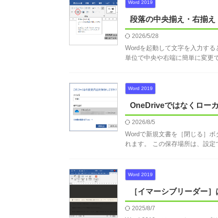
Word 2019
段落の中央揃え・右揃え
2026/5/28
Wordを起動して文字を入力す
単位で中央や右端に簡単に変更できま
Word 2019
OneDriveではなく
2026/8/5
Wordで新規文書を［閉じる］ボ
れます。 この保存場所は、設定でロ
Word 2019
［イマーシブリーダー］
2025/8/7