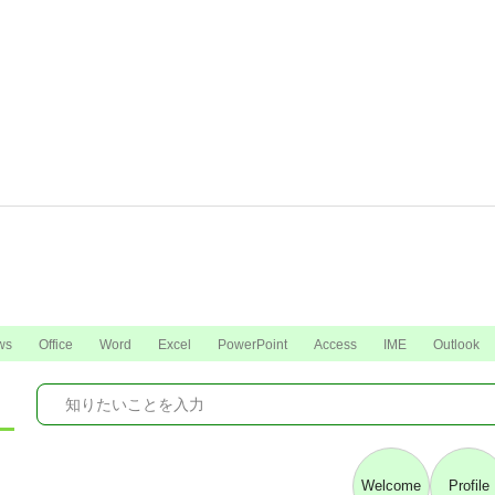
ws
Office
Word
Excel
PowerPoint
Access
IME
Outlook
Welcome
Profile