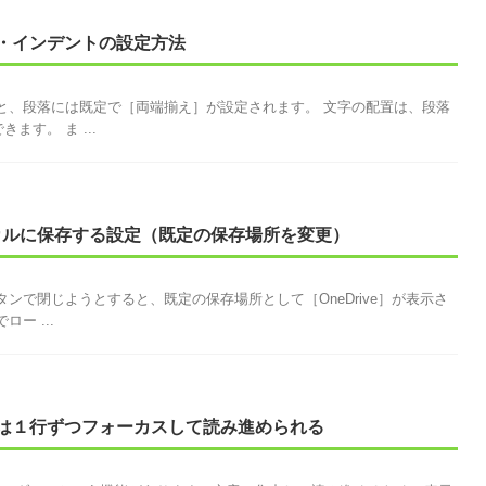
・インデントの設定方法
ると、段落には既定で［両端揃え］が設定されます。 文字の配置は、段落
す。 ま ...
ローカルに保存する設定（既定の保存場所を変更）
タンで閉じようとすると、既定の保存場所として［OneDrive］が表示さ
ー ...
は１行ずつフォーカスして読み進められる