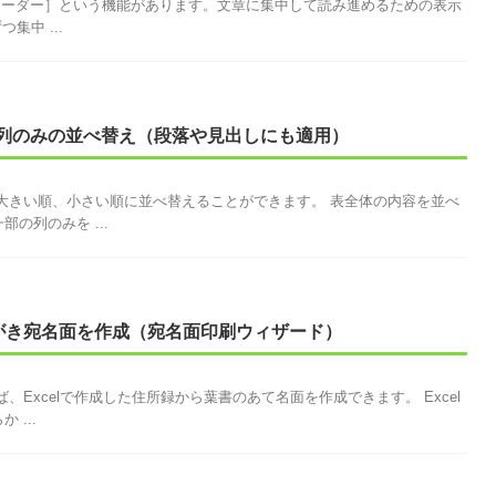
シブリーダー］という機能があります。文章に集中して読み進めるための表示
集中 ...
列のみの並べ替え（段落や見出しにも適用）
の大きい順、小さい順に並べ替えることができます。 表全体の内容を並べ
の列のみを ...
はがき宛名面を作成（宛名面印刷ウィザード）
ば、Excelで作成した住所録から葉書のあて名面を作成できます。 Excel
...