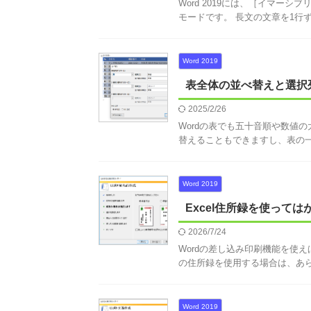
Word 2019には、［イマー
モードです。 長文の文章を1行ずつ
Word 2019
表全体の並べ替えと選択
2025/2/26
Wordの表でも五十音順や数値
替えることもできますし、表の一部
Word 2019
Excel住所録を使って
2026/7/24
Wordの差し込み印刷機能を使え
の住所録を使用する場合は、あらか 
Word 2019