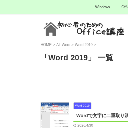
Windows
Offi
HOME
>
All Word
>
Word 2019
>
「Word 2019」 一覧
Word 2019
Wordで文字に二重取
2026/4/30