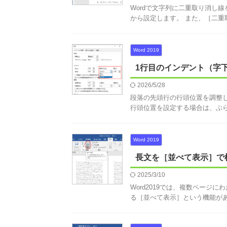
Wordで文字列に二重取り消し
から設定します。 また、［二重取
Word 2019
1行目のインデント（字
2026/5/28
段落の先頭行の行頭位置を調整し
行頭位置を設定する場合は、ぶら下
Word 2019
長文を［並べて表示］で
2025/3/10
Word2019では、複数ペー
る［並べて表示］という機能があり