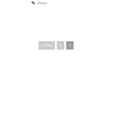
iPhoto
« Prev
1
2