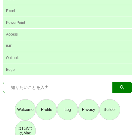
Excel
PowerPoint
Access
IME
Outlook
Edge
Welcome
Profile
Log
Privacy
Builder
はじめて
のMac