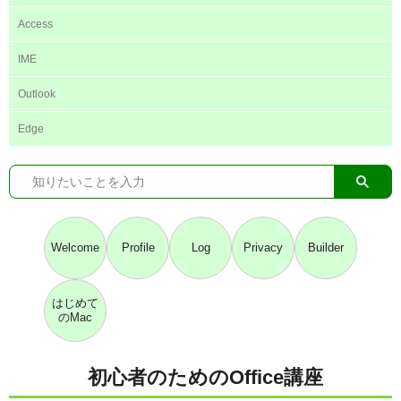
Access
IME
Outlook
Edge
Welcome
Profile
Log
Privacy
Builder
はじめて
のMac
初心者のためのOffice講座