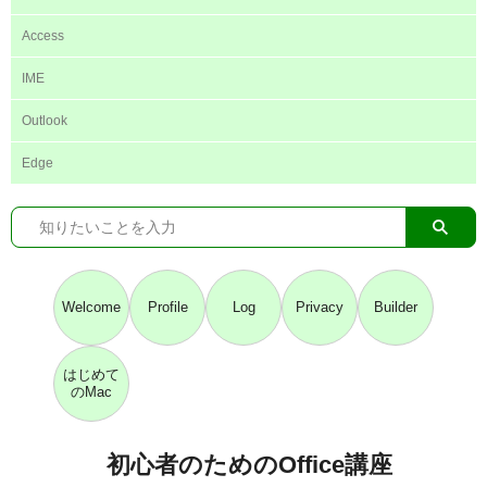
Access
IME
Outlook
Edge
Welcome
Profile
Log
Privacy
Builder
はじめて
のMac
初心者のためのOffice講座