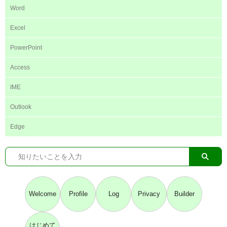
Word
Excel
PowerPoint
Access
IME
Outlook
Edge
Welcome
Profile
Log
Privacy
Builder
はじめて