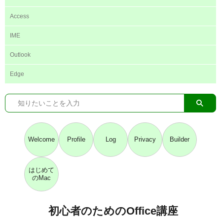
Access
IME
Outlook
Edge
Welcome
Profile
Log
Privacy
Builder
はじめて
のMac
初心者のためのOffice講座