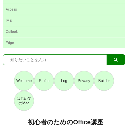
Access
IME
Outlook
Edge
Welcome
Profile
Log
Privacy
Builder
はじめて
のMac
初心者のためのOffice講座